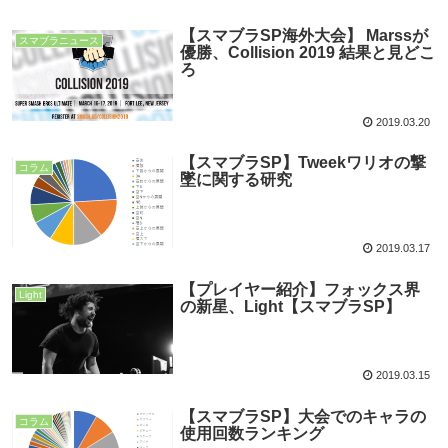
【スマブラSP海外大会】 Marssが
スマブラニュース
優勝、Collision 2019 結果と見どこ
ろ
2019.03.20
【スマブラSP】Tweekワリオの撃
コラム
墜に関する研究
2019.03.17
【プレイヤー紹介】フォックス界
Light
の新星、Light【スマブラSP】
2019.03.15
【スマブラSP】大会でのキャラの
コラム
使用回数ランキング