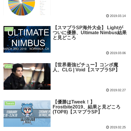
2019.03.14
【スマブラSP海外大会】 Lightが
Light
ついに優勝、Ultimate Nimbus結果
と見どころ
2019.03.06
【世界最強ピチュー】コンボ魔
Void
人、CLG | Void【スマブラSP】
2019.02.27
【優勝はTweek！】
Tweek
Frostbite2019、結果と見どころ
(TOP8)【スマブラSP】
2019.02.25