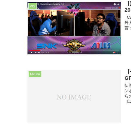
【
Ally
2
Ca
外
言っ
【
MkLeo
G
伝
ン
ら
伝