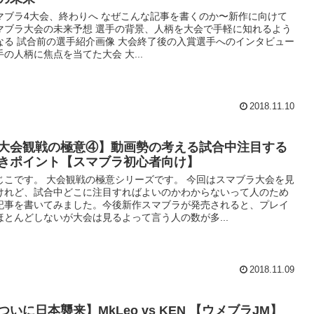
マブラ4大会、終わりへ なぜこんな記事を書くのか〜新作に向けて
マブラ大会の未来予想 選手の背景、人柄を大会で手軽に知れるよう
なる 試合前の選手紹介画像 大会終了後の入賞選手へのインタビュー
手の人柄に焦点を当てた大会 大...
2018.11.10
大会観戦の極意④】動画勢の考える試合中注目する
きポイント【スマブラ初心者向け】
じこです。 大会観戦の極意シリーズです。 今回はスマブラ大会を見
けれど、試合中どこに注目すればよいのかわからないって人のため
記事を書いてみました。今後新作スマブラが発売されると、プレイ
ほとんどしないが大会は見るよって言う人の数が多...
2018.11.09
ついに日本襲来】MkLeo vs KEN 【ウメブラJM】