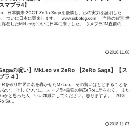
スマブラ4】
eo、日本襲来 2GGT ZeRo Sagaを優勝し、己の実力を証明した
eo。 ついに日本に襲来します。 www.ssbblog.com 当時の背景 世
を席巻したMkLeoがついに日本に来ました。 ウメブラJM直前の...
2018.11.08
Sagaの呪い】MkLeo vs ZeRo 【ZeRo Saga】【ス
ブラ４】
r.Rを破り世界に名を轟かせたMkLeo。 その勢いはとどまることを
らない。 そしてついに、スマブラ4最強の男ZeRoに牙をむく。 また
eRoかと思った人、いい加減にしてください。怒りますよ。 2GGT:
o Sa...
2018.11.07