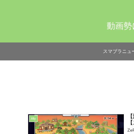
動画勢
スマブラニュ
【
Ally
【
Z