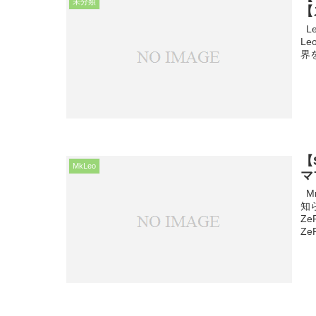
未分類
【
L
L
界
【
MkLeo
マ
M
知
Z
ZeR