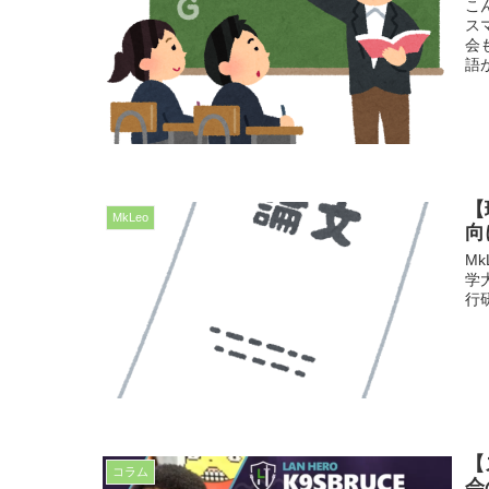
こ
ス
会
語
【
MkLeo
向
M
学大
行
【
コラム
会