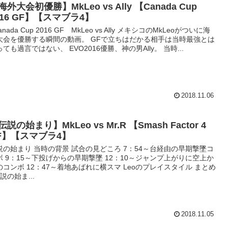
海外大会初優勝】MkLeo vs Ally 【Canada Cup
016 GF】【スマブラ4】
nada Cup 2016 GF MkLeo vs Ally メキシコのMkLeoがついに海
大会を優勝する瞬間の動画。 GFで立ちはだかる相手は当時最強とは
ても過言ではない、 EVO2016優勝、神の男Ally。 当時...
2018.11.06
伝説の始まり】MkLeo vs Mr.R 【Smash Factor 4
F】【スマブラ4】
説の始まり 当時の背景 試合の見どころ 7：54～台経由の早期撃墜コ
ボ 9：15～下投げからの早期撃墜 12：10～ジャンプ上がりに空上か
のコンボ 12：47～着地あばれに横スマ Leoのプレイスタイル まとめ
説の始ま...
2018.11.05