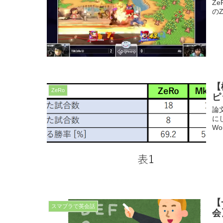
Ze
のZ
【
ZeRo
ピ
論
にし
Wor
【
スマブラで英会話
会