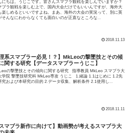
んにちは。うじこです。皆さんスマブラ観戦を楽しんでいますか？
マブラ観戦を楽しむ上で、国内大会だけでもいいんですが、海外大
も楽しめるといいですよね。まあ、海外の大会の実況って、別に英
がそんなにわからなくても面白いのが正直なところな...
2018.11.13
理系スマブラー必見！？】MkLeoの撃墜技とその傾
に関する研究【データスマブラーうじこ】
kLeoの撃墜技とその傾向に関する研究 指導教員 MkLeo スマブラ大
学院 撃墜技研究科 MkLeo専攻 うじこ 1.緒論 1.1はじめに 1.2先
研究および本研究の目的 2.データ収集、解析条件 2.1使用し...
2018.11.11
スマブラ新作に向けて】動画勢が考えるスマブラ大
の未来