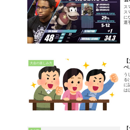
ス
ス
に
選
【
大会の楽しみ方
べ
う
る
に
は
【