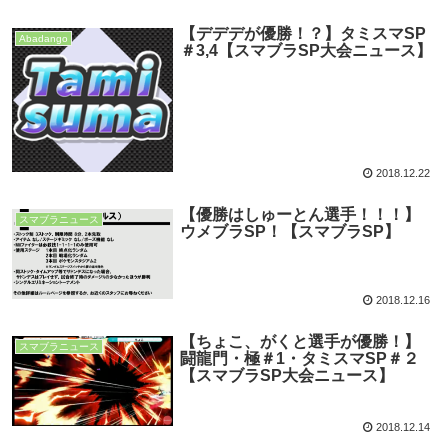
【デデデが優勝！？】タミスマSP
Abadango
＃3,4【スマブラSP大会ニュース】
2018.12.22
【優勝はしゅーとん選手！！！】
スマブラニュース
ウメブラSP！【スマブラSP】
2018.12.16
【ちょこ、がくと選手が優勝！】
スマブラニュース
闘龍門・極＃1・タミスマSP＃２
【スマブラSP大会ニュース】
2018.12.14