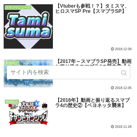
【Vtuberも参戦！？】タミスマ、
スマブラニュース
ヒロスマSP Pre【スマブラSP】
2018.12.09
【2017年～スマブラSP発売】動画
動画紹介
と振り返るスマブラ4の歴史③【さ
ようなら】
2018.12.05
【2016年】動画と振り返るスマブ
動画紹介
ラ4の歴史②【ベヨネッタ襲来】
2018.11.28