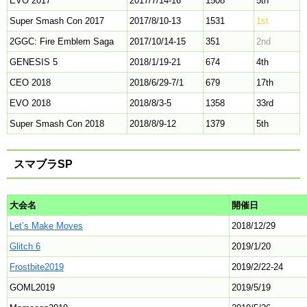
EVO 2017
2017/7/14-16
1508
5th
Super Smash Con 2017
2017/8/10-13
1531
1st
2GGC: Fire Emblem Saga
2017/10/14-15
351
2nd
GENESIS 5
2018/1/19-21
674
4th
CEO 2018
2018/6/29-7/1
679
17th
EVO 2018
2018/8/3-5
1358
33rd
Super Smash Con 2018
2018/8/9-12
1379
5th
スマブラSP
大会名
開催日
Let’s Make Moves
2018/12/29
Glitch 6
2019/1/20
Frostbite2019
2019/2/22-24
GOML2019
2019/5/19