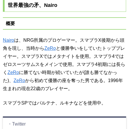
世界最強の矛、Nairo
概要
Nairo
は、NRG所属のプロゲーマー。スマブラX後期から頭
角を現し、当時から
ZeRo
と優勝争いをしていたトッププレ
イヤー。スマブラXではメタナイトを使用。スマブラ4では
ゼロスーツサムスをメインで使用。スマブラ4初期には長ら
く
ZeRo
に勝てない時期が続いていたが(誰も勝てなかっ
た)、
ZeRo
から初めて優勝の座を奪った男である。1996年
生まれの現在22歳のプレイヤー。
スマブラSPではパルテナ、ルキナなどを使用中。
・Twitter