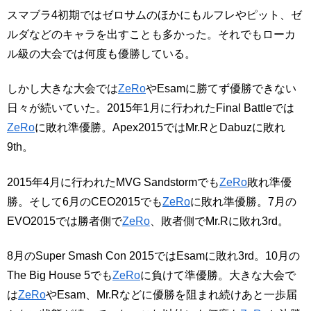
スマブラ4初期ではゼロサムのほかにもルフレやピット、ゼ
ルダなどのキャラを出すことも多かった。それでもローカ
ル級の大会では何度も優勝している。
しかし大きな大会では
ZeRo
やEsamに勝てず優勝できない
日々が続いていた。2015年1月に行われたFinal Battleでは
ZeRo
に敗れ準優勝。Apex2015ではMr.RとDabuzに敗れ
9th。
2015年4月に行われたMVG Sandstormでも
ZeRo
敗れ準優
勝。そして6月のCEO2015でも
ZeRo
に敗れ準優勝。7月の
EVO2015では勝者側で
ZeRo
、敗者側でMr.Rに敗れ3rd。
8月のSuper Smash Con 2015ではEsamに敗れ3rd。10月の
The Big House 5でも
ZeRo
に負けて準優勝。大きな大会で
は
ZeRo
やEsam、Mr.Rなどに優勝を阻まれ続けあと一歩届