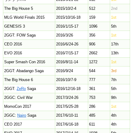
The Big House 5
2015/10/2-4
512
2nd
MLG World Finals 2015
2015/10/16-18
159
1st
GENESIS 3
2016/1/15-17
1096
5th
2GGT: FOW Saga
2016/3/26
356
1st
CEO 2016
2016/6/24-26
906
17th
EVO 2016
2016/7/15-17
2662
13th
Super Smash Con 2016
2016/8/11-14
1272
1st
2GGT: Abadango Saga
2016/9/24
544
3rd
The Big House 6
2016/10/7-9
777
7th
2GGT:
ZeRo
Saga
2016/12/16-18
361
5th
2GGC: Civil War
2017/3/24-26
753
9th
MomoCon 2017
2017/5/25-28
286
1st
2GGC:
Nairo
Saga
2017/6/10-11
485
4th
CEO 2017
2017/6/16-18
611
4th