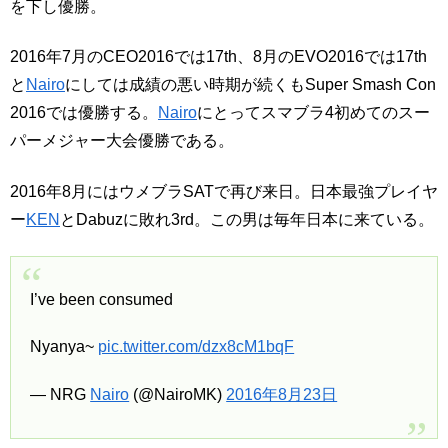
を下し優勝。
2016年7月のCEO2016では17th、8月のEVO2016では17th
と
Nairo
にしては成績の悪い時期が続くもSuper Smash Con
2016では優勝する。
Nairo
にとってスマブラ4初めてのスー
パーメジャー大会優勝である。
2016年8月にはウメブラSATで再び来日。日本最強プレイヤ
ー
KEN
とDabuzに敗れ3rd。この男は毎年日本に来ている。
I’ve been consumed
Nyanya~
pic.twitter.com/dzx8cM1bqF
— NRG
Nairo
(@NairoMK)
2016年8月23日