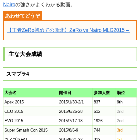
Nairo
の強さがよくわかる動画。
【王者ZeRo初めての敗北】ZeRo vs Nairo MLG2015 –
主な大会成績
スマブラ4
大会名
開催日
参加人数
順位
Apex 2015
2015/1/30-2/1
837
9th
CEO 2015
2015/6/26-28
512
2nd
EVO 2015
2015/7/17-18
1926
2nd
Super Smash Con 2015
2015/8/6-9
744
3rd
ウメブラFAT
2015/9/21-22
312
1st