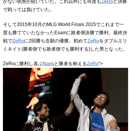
かない状態が続いていた。これ以外にも何度も
ZeRo
と決勝
で戦っては負けていた。
そして2015年10月のMLG World Finals 2015でこれまで一
度も勝てていたなかったEsamに敗者側決勝で勝利、最終決
戦で
ZeRo
に2回勝ち念願の優勝。初めて
ZeRo
をダブルエリ
ミネイト(勝者側でも敗者側でも勝利する)した男となった。
ZeRoに勝利し喜ぶ
Nairo
と勝者を称える
ZeRo
“>