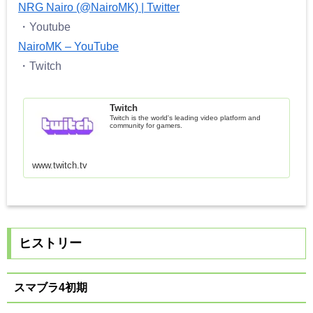
NRG Nairo (@NairoMK) | Twitter
・Youtube
NairoMK – YouTube
・Twitch
Twitch
Twitch is the world's leading video platform and
community for gamers.
www.twitch.tv
ヒストリー
スマブラ4初期