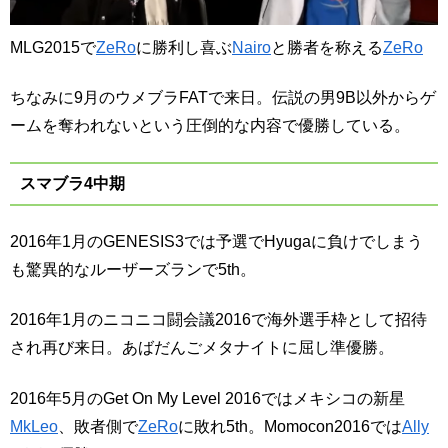
MLG2015で
ZeRo
に勝利し喜ぶ
Nairo
と勝者を称える
ZeRo
ちなみに9月のウメブラFATで来日。伝説の男9B以外からゲ
ームを奪われないという圧倒的な内容で優勝している。
スマブラ4中期
2016年1月のGENESIS3では予選でHyugaに負けでしまう
も驚異的なルーザーズランで5th。
2016年1月のニコニコ闘会議2016で海外選手枠として招待
され再び来日。あばだんごメタナイトに屈し準優勝。
2016年5月のGet On My Level 2016ではメキシコの新星
MkLeo
、敗者側で
ZeRo
に敗れ5th。Momocon2016では
Ally