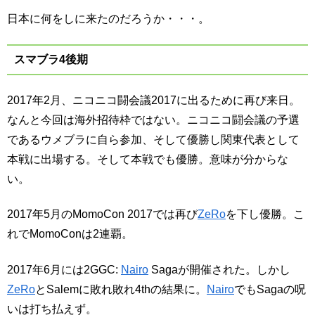
日本に何をしに来たのだろうか・・・。
スマブラ4後期
2017年2月、ニコニコ闘会議2017に出るために再び来日。
なんと今回は海外招待枠ではない。ニコニコ闘会議の予選
であるウメブラに自ら参加、そして優勝し関東代表として
本戦に出場する。そして本戦でも優勝。意味が分からな
い。
2017年5月のMomoCon 2017では再び
ZeRo
を下し優勝。こ
れでMomoConは2連覇。
2017年6月には2GGC:
Nairo
Sagaが開催された。しかし
ZeRo
とSalemに敗れ敗れ4thの結果に。
Nairo
でもSagaの呪
いは打ち払えず。