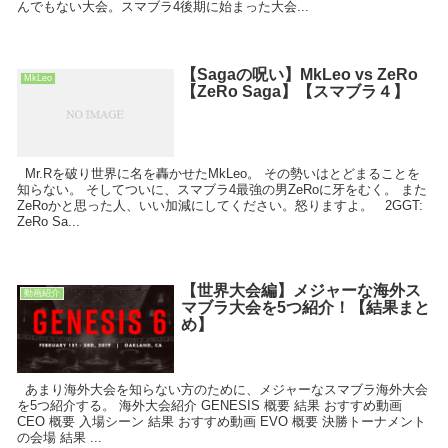
んでもない大会。スマブラ4後期に始まった大会...
【Sagaの呪い】MkLeo vs ZeRo
MkLeo
【ZeRo Saga】【スマブラ４】
Mr.Rを破り世界に名を轟かせたMkLeo。 その勢いはとどまることを
知らない。 そしてついに、スマブラ4最強の男ZeRoに牙をむく。 また
ZeRoかと思った人、いい加減にしてください。怒りますよ。 2GGT:
ZeRo Sa...
【世界大会編】メジャーな海外ス
動画紹介
マブラ大会を5つ紹介！【結果まと
め】
あまり海外大会を知らない方のために、メジャーなスマブラ海外大会
を5つ紹介する。 海外大会紹介 GENESIS 概要 結果 おすすめ動画
CEO 概要 入場シーン 結果 おすすめ動画 EVO 概要 決勝トーナメント
の会場 結果 ...