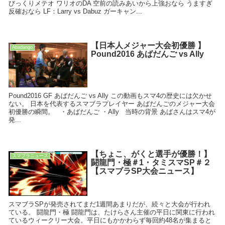
びっくりメテオ ワリオのDA 空前の読みあいから上強おなら うますぎ
反確おなら LF：Larry vs Dabuz ガーキャン...
【日本人メジャー大会初優勝 】
Abadango
Pound2016 あばだんご vs Ally
Pound2016 GF あばだんご vs Ally この動画もスマ4の歴史には欠かせ
ない。 日本を代表するスマブラプレイヤー あばだんごのメジャー大会
初優勝の瞬間。 ・あばだんご ・Ally 当時の背景 あばさんはスマ4が
発...
【ちょこ、がくと選手が優勝！】
スマブラニュース
闘龍門・極＃1・タミスマSP＃２
【スマブラSP大会ニュース】
スマブラSPが発売されてまだ1週間あまりだが、続々と大会が行われ
ている。 闘龍門・極 闘龍門は、たけらさん主催の平日に関東に行われ
ているウィークリー大会。平日にもかかわらず毎回約48名が集まると