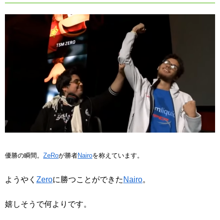
優勝の瞬間。
ZeRo
が勝者
Nairo
を称えています。
ようやく
Zero
に勝つことができた
Nairo
。
嬉しそうで何よりです。