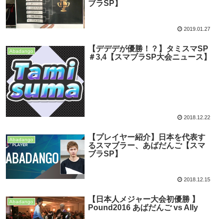
ブラSP】
2019.01.27
【デデデが優勝！？】タミスマSP
Abadango
＃3,4【スマブラSP大会ニュース】
2018.12.22
【プレイヤー紹介】日本を代表す
Abadango
るスマブラー、あばだんご【スマ
ブラSP】
2018.12.15
【日本人メジャー大会初優勝 】
Abadango
Pound2016 あばだんご vs Ally